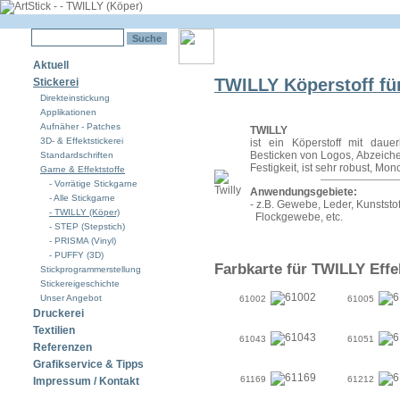
Aktuell
TWILLY Köperstoff fü
Stickerei
Direkteinstickung
Applikationen
Aufnäher - Patches
TWILLY
3D- & Effektstickerei
ist ein Köperstoff mit dauer
Besticken von Logos, Abzeichen
Standardschriften
Festigkeit, ist sehr robust, 
Garne & Effektstoffe
- Vorrätige Stickgarne
Anwendungsgebiete:
- Alle Stickgarne
- z.B. Gewebe, Leder, Kunststof
- TWILLY (Köper)
Flockgewebe, etc.
- STEP (Stepstich)
- PRISMA (Vinyl)
- PUFFY (3D)
Farbkarte für TWILLY Effe
Stickprogrammerstellung
Stickereigeschichte
Unser Angebot
61002
61005
Druckerei
Textilien
61043
61051
Referenzen
Grafikservice & Tipps
61169
61212
Impressum / Kontakt