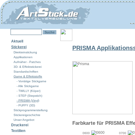
Aktuell
PRISMA Applikationsst
Stickerei
Direkteinstickung
Applikationen
Aufnäher - Patches
3D- & Effektstickerei
Standardschriften
Garne & Effektstoffe
- Vorrätige Stickgarne
- Alle Stickgarne
- TWILLY (Köper)
- STEP (Stepstich)
- PRISMA (Vinyl)
- PUFFY (3D)
Stickprogrammerstellung
Stickereigeschichte
Unser Angebot
Farbkarte für PRISMA Effe
Druckerei
Textilien
0600
0700